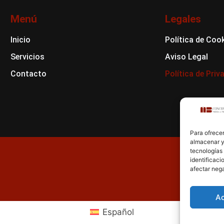
Menú
Legales
Inicio
Política de Coo
Servicios
Aviso Legal
Contacto
Política de Priv
Para ofrecer
almacenar y/
tecnologías
identificaci
afectar nega
A
Español