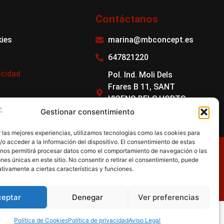
Contáctanos
kies
marina@mbconcept.es
647821220
acidad
Pol. Ind. Moli Dels
Frares B 11, SANT
VICENC DELS HORTS,
08620, BARCELONA.
Gestionar consentimiento
 las mejores experiencias, utilizamos tecnologías como las cookies para
o acceder a la información del dispositivo. El consentimiento de estas
 nos permitirá procesar datos como el comportamiento de navegación o las
ones únicas en este sitio. No consentir o retirar el consentimiento, puede
tivamente a ciertas características y funciones.
ceptar
Denegar
Ver preferencias
Política de Cookies
Política de privacidad
Aviso Legal